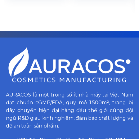
hiệu riêng. Bên cạnh đó,
bạn nhanh chóng sở hữu
nhà máy sản xuất đạt
sản phẩm đạt chất lượng,
chuẩn cGMP với quy trình
an toàn, hiệu quả mà
khép kín và kiểm tra
không cần đầu tư nhiều chi
nghiêm ngặt. Ngoài ra, sản
phí vào sản xuất và nghiên
phẩm còn được nghiên
cứu. Liên hệ ngay với
cứu kỹ lưỡng về công thức,
congtymypham.com để
đảm bảo an toàn khi sử
được tư vấn chi tiết về dịch
dụng. Hãy liên hệ ngay
vụ gia công này nhé !
congtymypham.com để
được tư vấn rõ hơn về dịch
vụ.
AURACOS là một trong số ít nhà máy tại Việt Nam
đạt chuẩn cGMP/FDA, quy mô 1.500m², trang bị
dây chuyền hiện đại hàng đầu thế giới cùng đội
ngũ R&D giàu kinh nghiệm, đảm bảo chất lượng và
độ an toàn sản phẩm.