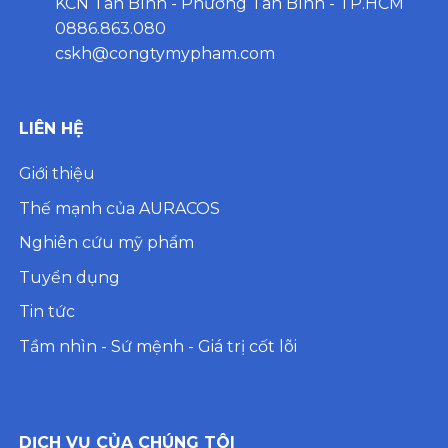
KCN Tân Bình - Phường Tân Bình - TP.HCM
0886.863.080
cskh@congtymypham.com
LIÊN HỆ
Giới thiệu
Thế mạnh của AURACOS
Nghiên cứu mỹ phẩm
Tuyển dụng
Tin tức
Tầm nhìn - Sứ mệnh - Giá trị cốt lõi
DỊCH VỤ CỦA CHÚNG TÔI