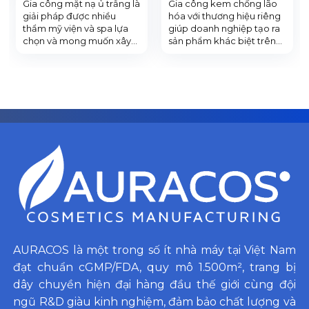
Gia công mặt nạ ủ trắng là
Gia công kem chống lão
giải pháp được nhiều
hóa với thương hiệu riêng
thẩm mỹ viện và spa lựa
giúp doanh nghiệp tạo ra
chọn và mong muốn xây
sản phẩm khác biệt trên
dựng dòng sản phẩm
thị trường mà không tốn
riêng để kinh doanh, đồng
nhiều chi phí vào việc đầu
thời muốn đảm bảo chất
tư nhà máy và thuê nhân
lượng, và độ an toàn trong
lực, ngoài ra sản phẩm
quá trình sử dụng cho
dưỡng da được sản xuất
khách hàng. Hãy liên hệ
tại nhà máy gia công mỹ
ngay
phẩm Auracos với công
congtymypham.com để
thức an toàn, lành tính
được tư vấn chi tiết về
luôn đáp ứng với từng nhu
dịch vụ gia công này nhé!
cầu của khách hàng. Hãy
cùng
congtymypham.com tìm
hiểu thêm về dịch vụ này
nhé!
AURACOS là một trong số ít nhà máy tại Việt Nam
đạt chuẩn cGMP/FDA, quy mô 1.500m², trang bị
dây chuyền hiện đại hàng đầu thế giới cùng đội
ngũ R&D giàu kinh nghiệm, đảm bảo chất lượng và