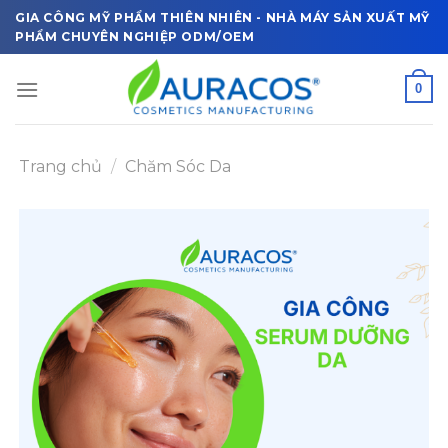
Skip
GIA CÔNG MỸ PHẨM THIÊN NHIÊN - NHÀ MÁY SẢN XUẤT MỸ
to
PHẨM CHUYÊN NGHIỆP ODM/OEM
content
0
Trang chủ
/
Chăm Sóc Da