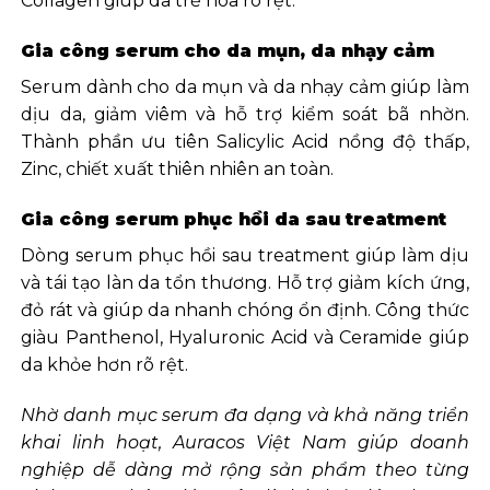
Collagen giúp da trẻ hóa rõ rệt.
Gia công serum cho da mụn, da nhạy cảm
Serum dành cho da mụn và da nhạy cảm giúp làm
dịu da, giảm viêm và hỗ trợ kiểm soát bã nhờn.
Thành phần ưu tiên Salicylic Acid nồng độ thấp,
Zinc, chiết xuất thiên nhiên an toàn.
Gia công serum phục hồi da sau treatment
Dòng serum phục hồi sau treatment giúp làm dịu
và tái tạo làn da tổn thương. Hỗ trợ giảm kích ứng,
đỏ rát và giúp da nhanh chóng ổn định. Công thức
giàu Panthenol, Hyaluronic Acid và Ceramide giúp
da khỏe hơn rõ rệt.
Nhờ danh mục serum đa dạng và khả năng triển
khai linh hoạt, Auracos Việt Nam giúp doanh
nghiệp dễ dàng mở rộng sản phẩm theo từng