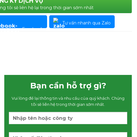
NG KÝ DỊCH VỤ
 tôi sẽ liên hệ lại trong thời gian sớm nhất
Tư vấn nhanh qua Zalo
Tư vấn qua Facebook
Bạn cần hỗ trợ gì?
Vui lòng để lại thông tin và nhu cầu của quý khách. Chúng
tôi sẽ liên hệ trong thời gian sớm nhất.