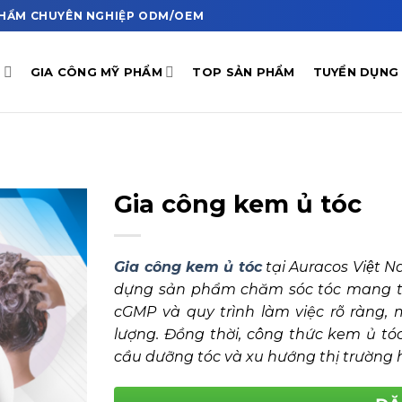
 PHẨM CHUYÊN NGHIỆP ODM/OEM
Ụ
GIA CÔNG MỸ PHẨM
TOP SẢN PHẨM
TUYỂN DỤNG
Gia công kem ủ tóc
Gia công kem ủ tóc
tại Auracos Việt
dựng sản phẩm chăm sóc tóc mang th
cGMP và quy trình làm việc rõ ràng,
lượng. Đồng thời, công thức kem ủ tó
cầu dưỡng tóc và xu hướng thị trường 